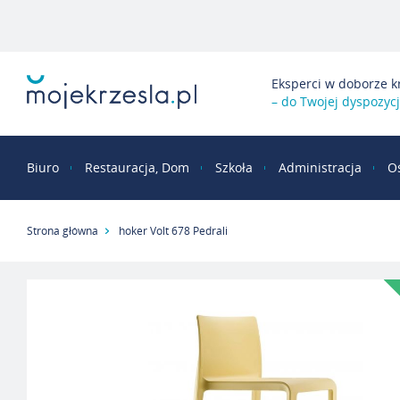
Eksperci w doborze k
– do Twojej dyspozycj
Biuro
Restauracja, Dom
Szkoła
Administracja
O
Strona główna
hoker Volt 678 Pedrali