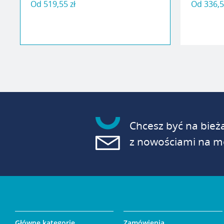
Od
519,55 zł
Od
336,5
Chcesz być na bież
z nowościami na mo
Główne kategorie
Zamówienia