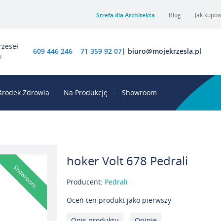
Strefa dla Architekta
Blog
Jak kupo
rzeseł
609 446 246
71 359 92 07
|
biuro@mojekrzesla.pl
i
środek Zdrowia
Na Produkcję
Showroom
hoker Volt 678 Pedrali
Showroom
Producent:
Pedrali
Oceń ten produkt jako pierwszy
Opis produktu
Opinie