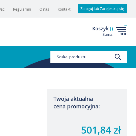
Zaloguj lub Zarejestruj się
wać
Regulamin
O nas
Kontakt
Koszyk
(
)
Suma:
Szukaj
Twoja aktualna
cena promocyjna:
501,84 zł