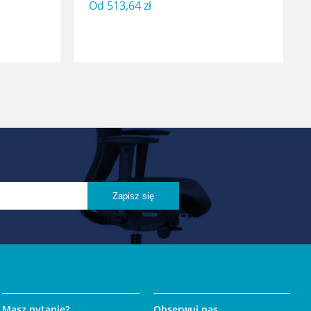
Od
513,64 zł
Masz pytanie?
Obserwuj nas