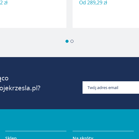
2 zł
Od
289,29 zł
ąco
jekrzesla.pl?
Sklep
Na skróty