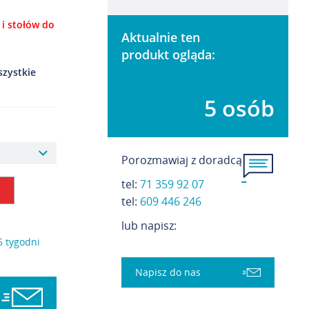
 i stołów do
Aktualnie ten
produkt ogląda:
szystkie
5 osób
Porozmawiaj z doradcą
tel:
71 359 92 07
t
el:
609 446 246
lub napisz:
6 tygodni
Napisz do nas