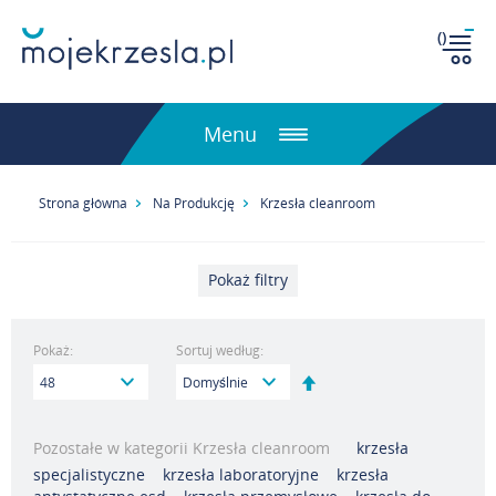
(
)
Menu
Strona główna
Na Produkcję
Krzesła cleanroom
Pokaż filtry
Pokaż:
Sortuj według:
Ustaw
kierunek
malejący
Pozostałe w kategorii Krzesła cleanroom
krzesła
specjalistyczne
krzesła laboratoryjne
krzesła