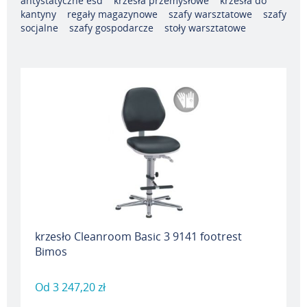
antystatyczne esd
krzesła przemysłowe
krzesła do
kantyny
regały magazynowe
szafy warsztatowe
szafy
socjalne
szafy gospodarcze
stoły warsztatowe
krzesło Cleanroom Basic 3 9141 footrest
Bimos
Od
3 247,20 zł