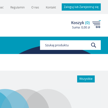
Zaloguj lub Zarejestruj się
wać
Regulamin
O nas
Kontakt
Koszyk
(
0
)
Suma:
0,00 zł
Szukaj
Wszystkie