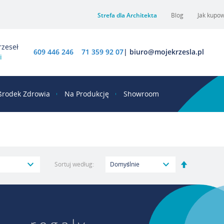
Strefa dla Architekta
Blog
Jak kupo
rzeseł
609 446 246
71 359 92 07
|
biuro@mojekrzesla.pl
i
środek Zdrowia
Na Produkcję
Showroom
Ustaw
Sortuj według:
kierunek
malejący