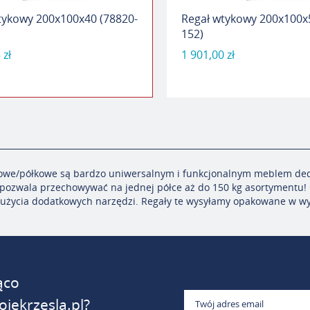
tykowy 200x100x40 (78820-
Regał wtykowy 200x100x
152)
 zł
1 901,00 zł
owe/
półkowe są bardzo uniwersalnym i funkcjonalnym meblem
de
 pozwala
przechowywa
ć
na
jednej
półce
aż
do 150 kg
asortymentu
!
użycia dodatkowych
narzędzi. Regały te wysyłamy
opakowane w wy
ąco
jekrzesla.pl?