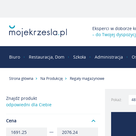
Eksperci w doborze k
– do Twojej dyspozycj
Biuro
Restauracja, Dom
Szkoła
Administracja
O
Strona główna
Na Produkcję
Regały magazynowe
Znajdź produkt
Pokaż:
odpowiedni dla Ciebie
Cena