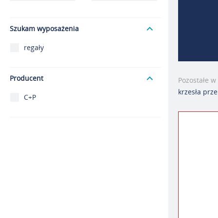
Szukam wyposażenia
regały
Producent
Pozostałe w
krzesła pr
C+P