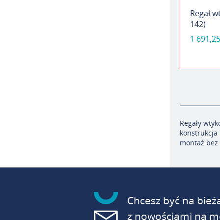
Regał w
142)
1 691,25
Regały
wtyk
konstrukcja
montaż bez 
Chcesz być na bież
z nowościami na mo