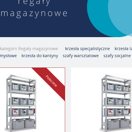
 kategorii Regały magazynowe
krzesła specjalistyczne
krzesła 
zemysłowe
krzesła do kantyny
szafy warsztatowe
szafy socjalne
Polecane