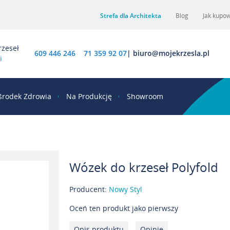
Strefa dla Architekta
Blog
Jak kupo
rzeseł
609 446 246
71 359 92 07
|
biuro@mojekrzesla.pl
i
środek Zdrowia
Na Produkcję
Showroom
Wózek do krzeseł Polyfold
Producent:
Nowy Styl
Oceń ten produkt jako pierwszy
Opis produktu
Opinie