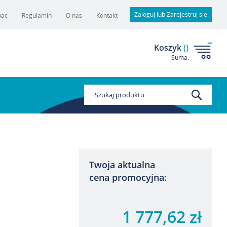
Zaloguj lub Zarejestruj się
wać
Regulamin
O nas
Kontakt
Koszyk
(
)
Suma:
Szukaj
Twoja aktualna
cena promocyjna:
1 777,62 zł