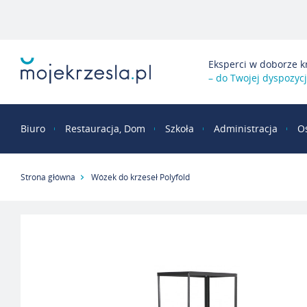
Eksperci w doborze k
– do Twojej dyspozycj
Biuro
Restauracja, Dom
Szkoła
Administracja
O
Strona główna
Wózek do krzeseł Polyfold