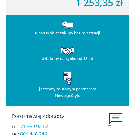
1 253,35 zł
u nas zrobisz zakupy bez rejestracji
działamy na rynku od 18 lat
jesteśmy zaufanym partnerem
Nowego Stylu
Porozmawiaj z doradcą
tel:
71 359 92 07
t
el:
609 446 246