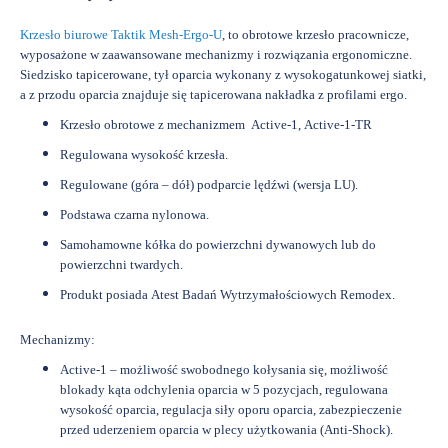
Krzesło biurowe Taktik Mesh-Ergo-U
, to obrotowe krzesło pracownicze,
wyposażone w zaawansowane mechanizmy i rozwiązania ergonomiczne.
Siedzisko tapicerowane, tył oparcia wykonany z wysokogatunkowej siatki,
a z przodu oparcia znajduje się tapicerowana nakładka z profilami ergo.
Krzesło obrotowe z mechanizmem Active-1, Active-1-TR
Regulowana wysokość krzesła.
Regulowane (góra – dół) podparcie lędźwi (wersja LU).
Podstawa czarna nylonowa.
Samohamowne kółka do powierzchni dywanowych lub do
powierzchni twardych.
Produkt posiada Atest Badań Wytrzymałościowych Remodex.
Mechanizmy:
Active-1 – możliwość swobodnego kołysania się, możliwość
blokady kąta odchylenia oparcia w 5 pozycjach, regulowana
wysokość oparcia, regulacja siły oporu oparcia, zabezpieczenie
przed uderzeniem oparcia w plecy użytkowania (Anti-Shock).