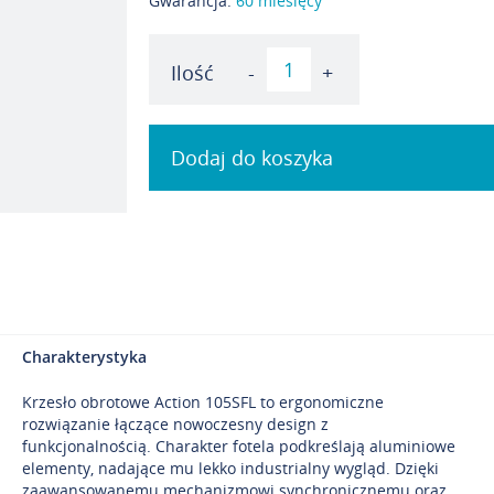
Gwarancja:
60 miesięcy
Ilość
-
+
Dodaj do koszyka
Charakterystyka
Krzesło obrotowe Action 105SFL to ergonomiczne
rozwiązanie łączące nowoczesny design z
funkcjonalnością. Charakter fotela podkreślają aluminiowe
elementy, nadające mu lekko industrialny wygląd. Dzięki
zaawansowanemu mechanizmowi synchronicznemu oraz