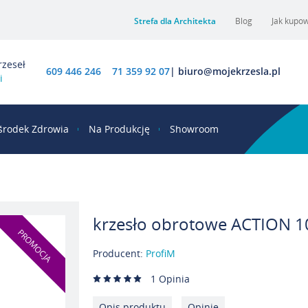
Strefa dla Architekta
Blog
Jak kupo
rzeseł
609 446 246
71 359 92 07
|
biuro@mojekrzesla.pl
i
środek Zdrowia
Na Produkcję
Showroom
krzesło obrotowe ACTION 1
PROMOCJA
Producent:
ProfiM
Średnia ocena:
1
Opinia
Opis produktu
Opinie