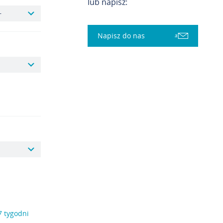
lub napisz:
Napisz do nas
7 tygodni