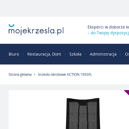
Eksperci w doborze k
– do Twojej dyspozycj
Biuro
Restauracja, Dom
Szkoła
Administracja
O
Strona główna
krzesło obrotowe ACTION 105SFL