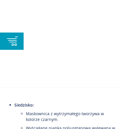
Siedzisko:
Maskownica z wytrzymałego tworzywa w
kolorze czarnym.
Wyściełane pianką poliuretanową wylewaną w