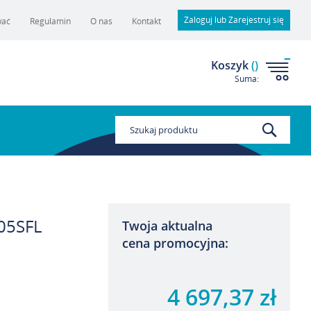
Zaloguj lub Zarejestruj się
wać
Regulamin
O nas
Kontakt
Koszyk
(
)
Suma:
Szukaj
05SFL
Twoja aktualna
cena promocyjna:
4 697,37 zł