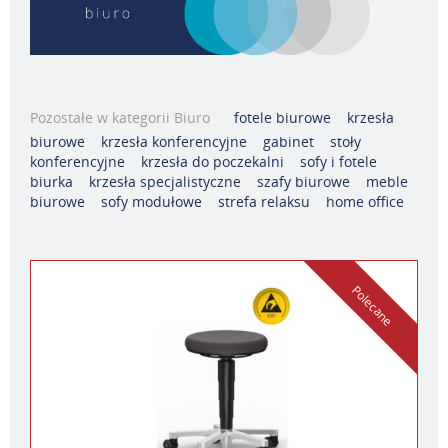
Pozostałe w kategorii Biuro
fotele biurowe
krzesła
biurowe
krzesła konferencyjne
gabinet
stoły
konferencyjne
krzesła do poczekalni
sofy i fotele
biurka
krzesła specjalistyczne
szafy biurowe
meble
biurowe
sofy modułowe
strefa relaksu
home office
Polecane