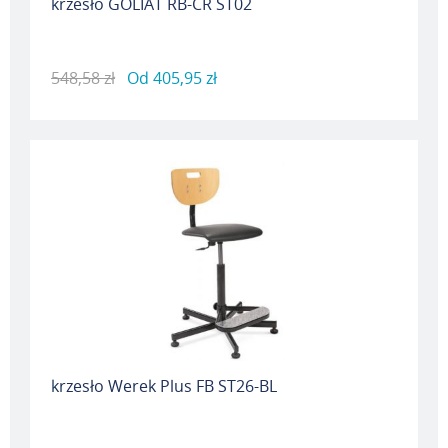
krzesło GOLIAT RB-CR ST02
548,58 zł
Od
405,95 zł
krzesło Werek Plus FB ST26-BL