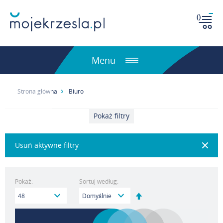
(
)
Menu
Strona główna
Biuro
Pokaż filtry
Usuń aktywne filtry
Pokaż:
Sortuj według:
Ustaw
kierunek
malejący