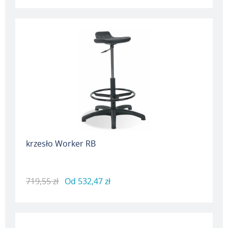
krzesło Worker RB
719,55 zł
Od
532,47 zł