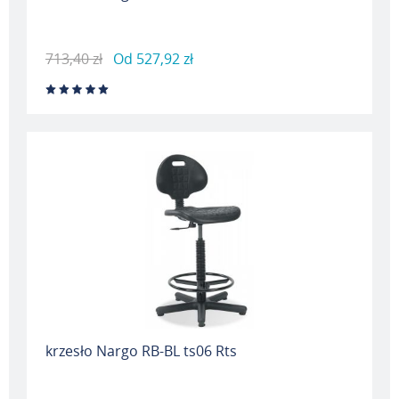
713,40 zł
Od
527,92 zł
krzesło Nargo RB-BL ts06 Rts