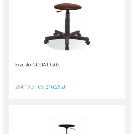
krzesło GOLIAT ts02
284,13 zł
Od
210,26 zł