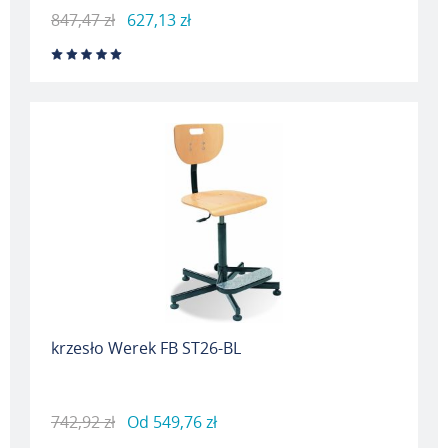
847,47 zł
627,13 zł
krzesło Werek FB ST26-BL
742,92 zł
Od
549,76 zł