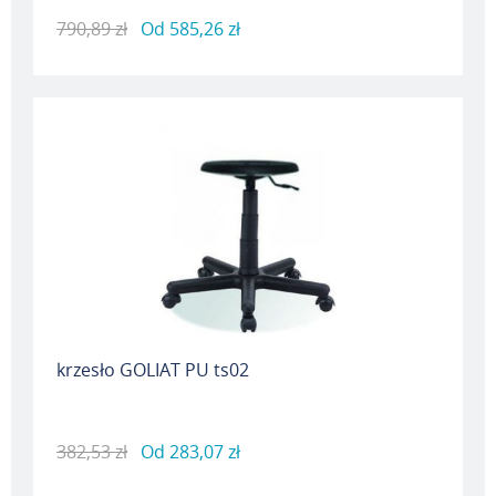
790,89 zł
Od
585,26 zł
krzesło GOLIAT PU ts02
382,53 zł
Od
283,07 zł